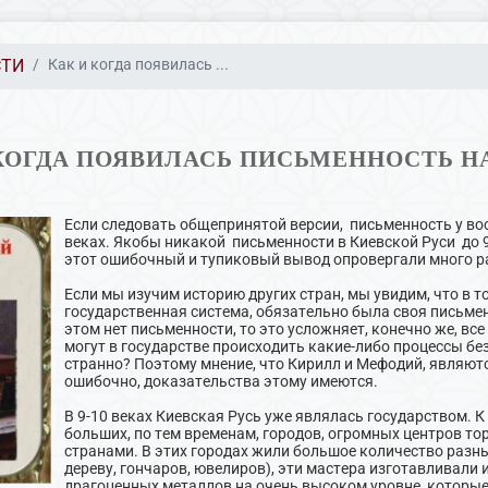
СТИ
Как и когда появилась ...
КОГДА ПОЯВИЛАСЬ ПИСЬМЕННОСТЬ Н
Если следовать общепринятой версии, письменность у во
веках. Якобы никакой письменности в Киевской Руси до 9
этот ошибочный и тупиковый вывод опровергали много р
Если мы изучим историю других стран, мы увидим, что в 
государственная система, обязательно была своя письменн
этом нет письменности, то это усложняет, конечно же, вс
могут в государстве происходить какие-либо процессы бе
странно? Поэтому мнение, что Кирилл и Мефодий, являют
ошибочно, доказательства этому имеются.
В 9-10 веках Киевская Русь уже являлась государством. 
больших, по тем временам, городов, огромных центров тор
странами. В этих городах жили большое количество разны
дереву, гончаров, ювелиров), эти мастера изготавливали и
драгоценных металлов на очень высоком уровне, которые