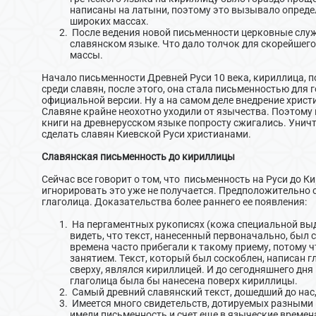
написаны на латыни, поэтому это вызывало опреде
широких массах.
После ведения новой письменности церковные служ
славянском языке. Что дало толчок для скорейшег
массы.
Начало письменности Древней Руси 10 века, кириллица, 
среди славян, после этого, она стала письменностью для г
официальной версии. Ну а на самом деле внедрение христ
Славяне крайне неохотно уходили от язычества. Поэтому 
книги на древнерусском языке попросту сжигались. Уничт
сделать славян Киевской Руси христианами.
Славянская письменность до кириллицы
Сейчас все говорит о том, что письменность на Руси до 
игнорировать это уже не получается. Предположительно
глаголица. Доказательства более раннего ее появления:
На пергаментных рукописях (кожа специальной выд
видеть, что текст, нанесенный первоначально, был с
времена часто прибегали к такому приему, потому 
занятием. Текст, который был соскоблен, написан г
сверху, являлся кириллицей. И до сегодняшнего дня 
глаголица была бы нанесена поверх кириллицы.
Самый древний славянский текст, дошедший до нас,
Имеется много свидетельств, дотируемых разными в
имели письменность и счет еще в языческие времен