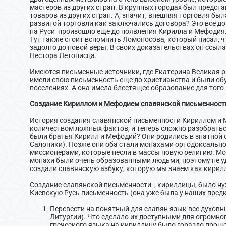
мастеров из других стран. В крупных городах был предс
товаров из других стран. А, значит, внешняя торговля бы
развитой торговли как заключались договора? Это все д
на Руси произошло еще до появления Кирилла и Мефодия
Тут также стоит вспомнить Ломоносова, который писал, 
задолго до новой веры. В своих доказательствах он ссыла
Нестора Летописца.
Имеются письменные источники, где Екатерина Великая р
имели свою письменность еще до христианства и были об
поселениях. А она имела блестящее образование для того
Создание Кириллом и Мефодием славянской письменност
История создания славянской письменности Кириллом и
количеством ложных фактов, и теперь сложно разобраться
были братья Кирилл и Мефодий? Они родились в знатной с
Салоники). Позже они оба стали монахами ортодоксально
миссионерами, которые несли в массы новую религию. М
монахи были очень образованными людьми, поэтому не у
создали славянскую азбуку, которую мы знаем как кирил
Создание славянской письменности , кириллицы, было нуж
Киевскую Русь письменность (она уже была у наших предко
Перевести на понятный для славян язык все духовн
Литургии). Что сделало их доступными для огромног
греческого языка на кириллицу было гораздо проще