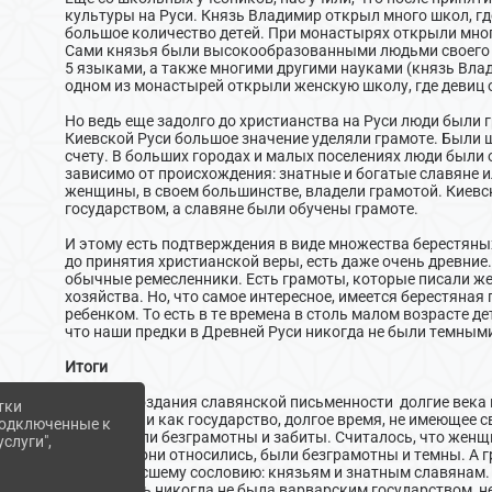
культуры на Руси. Князь Владимир открыл много школ, гд
большое количество детей. При монастырях открыли мног
Сами князья были высокообразованными людьми своего 
5 языками, а также многими другими науками (князь Вла
одном из монастырей открыли женскую школу, где девиц 
Но ведь еще задолго до христианства на Руси люди были 
Киевской Руси большое значение уделяли грамоте. Были ш
счету. В больших городах и малых поселениях люди были 
зависимо от происхождения: знатные и богатые славяне
женщины, в своем большинстве, владели грамотой. Киев
государством, а славяне были обучены грамоте.
И этому есть подтверждения в виде множества берестяны
до принятия христианской веры, есть даже очень древние.
обычные ремесленники. Есть грамоты, которые писали ж
хозяйства. Но, что самое интересное, имеется берестяна
ребенком. То есть в те времена в столь малом возрасте де
что наши предки в Древней Руси никогда не были темным
Итоги
История создания славянской письменности долгие века
тки
показывали как государство, долгое время, не имеющее 
 подключенные к
славян были безграмотны и забиты. Считалось, что женщ
слуги",
общества они относились, были безграмотны и темны. А 
только высшему сословию: князьям и знатным славянам. 
не так. Русь никогда не была варварским государством, 