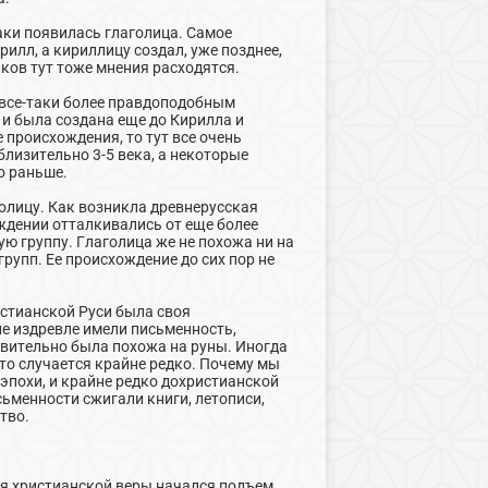
таки появилась глаголица. Самое
рилл, а кириллицу создал, уже позднее,
иков тут тоже мнения расходятся.
 все-таки более правдоподобным
 и была создана еще до Кирилла и
е происхождения, то тут все очень
лизительно 3-5 века, а некоторые
о раньше.
голицу. Как возникла древнерусская
ождении отталкивались от еще более
ю группу. Глаголица же не похожа ни на
групп. Ее происхождение до сих пор не
истианской Руси была своя
не издревле имели письменность,
ствительно была похожа на руны. Иногда
то случается крайне редко. Почему мы
эпохи, и крайне редко дохристианской
сьменности сжигали книги, летописи,
тво.
ия христианской веры начался подъем