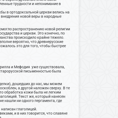
ленные трудности и непонимание в
бы в ортодоксальной церкви велись на
о внедрения новой веры в народные
помогло распространению новой религии
осударства и церкви. Это конечно, по
ианства происходило крайне тяжело.
вполне вероятно, что древнерусские
ожалось это для того, чтобы быстрее
Кирилла и Мефодия уже существовала,
 старорусской письменностью была
елки), дошедших до нас, мы можем
оскоблен, а другой наложен сверху. В те
что обработка кожи была не легким
лаголицей. Текст же, который нанесен
не нашли ни одного пергамента, где
 написан глаголицей.
еками, и в них говорится, что славяне
а.