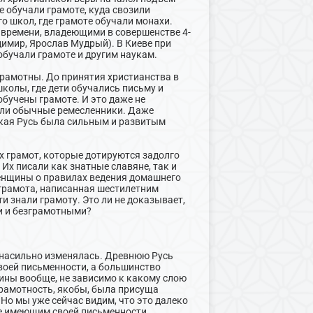
е обучали грамоте, куда свозили
о школ, где грамоте обучали монахи.
времени, владеющими в совершенстве 4-
димир, Ярослав Мудрый). В Киеве при
обучали грамоте и другим наукам.
грамотны. До принятия христианства в
колы, где дети обучались письму и
обучены грамоте. И это даже не
 или обычные ремесленники. Даже
ская Русь была сильным и развитым
х грамот, которые дотируются задолго
 Их писали как знатные славяне, так и
енщины о правилах ведения домашнего
я грамота, написанная шестилетним
ти знали грамоту. Это ли не доказывает,
и и безграмотными?
 насильно изменялась. Древнюю Русь
своей письменности, а большинство
ины вообще, не зависимо к какому слою
грамотность, якобы, была присуща
Но мы уже сейчас видим, что это далеко
не имеющим своей письменности.