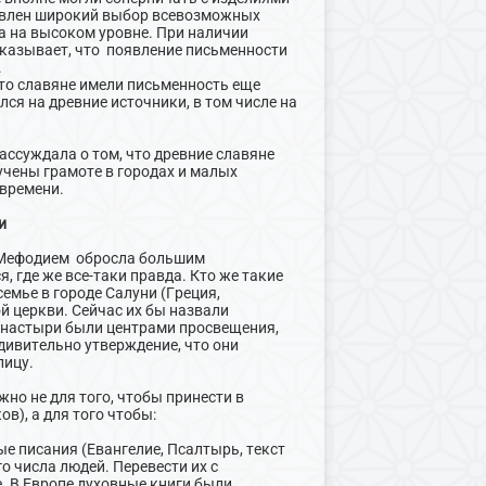
тавлен широкий выбор всевозможных
ла на высоком уровне. При наличии
оказывает, что появление письменности
.
что славяне имели письменность еще
лся на древние источники, в том числе на
ассуждала о том, что древние славяне
учены грамоте в городах и малых
 времени.
и
 Мефодием обросла большим
, где же все-таки правда. Кто же такие
емье в городе Салуни (Греция,
й церкви. Сейчас их бы назвали
онастыри были центрами просвещения,
дивительно утверждение, что они
лицу.
но не для того, чтобы принести в
в), а для того чтобы:
ые писания (Евангелие, Псалтырь, текст
о числа людей. Перевести их с
. В Европе духовные книги были