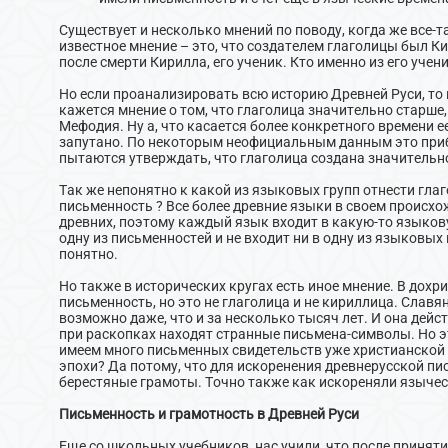
Существует и несколько мнений по поводу, когда же все-
известное мнение – это, что создателем глаголицы был Ки
после смерти Кирилла, его ученик. Кто именно из его учен
Но если проанализировать всю историю Древней Руси, то
кажется мнение о том, что глаголица значительно старше,
Мефодия. Ну а, что касается более конкретного времени е
запутано. По некоторым неофициальным данным это приб
пытаются утверждать, что глаголица создана значительн
Так же непонятно к какой из языковых групп отнести гла
письменность ? Все более древние языки в своем происх
древних, поэтому каждый язык входит в какую-то языкову
одну из письменностей и не входит ни в одну из языковых 
понятно.
Но также в исторических кругах есть иное мнение. В дохр
письменность, но это не глаголица и не кириллица. Славя
возможно даже, что и за несколько тысяч лет. И она дей
при раскопках находят странные письмена-символы. Но э
имеем много письменных свидетельств уже христианской 
эпохи? Да потому, что для искоренения древнерусской пи
берестяные грамоты. Точно также как искореняли язычес
Письменность и грамотность в Древней Руси
Еще со школьных учебников, нас учили, что после принят